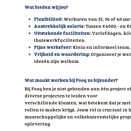
Wat bieden wij jou?
Flexibiliteit: 
Werkuren van 32, 36 of 40 uu
Aantrekkelijk salaris: 
Tussen €4000,- en €6
Uitstekende faciliteiten:
Verlofdagen, kil
thuiswerkfaciliteiten. 
Fijne werksfeer:
Klein en informeel team, 
Vrijheid en waardering:
Organiseer je we
ideeën zijn welkom.
Wat maakt werken bij Fooq zo bijzonder?
Bij Fooq ben je niet gebonden aan één project o
diverse projecten te leiden voor
verschillende klanten, wat betekent dat je me
rollen te maken krijgt. Jouw rol is cruciaal in
maatschappelijke en volkshuisvestelijke project
oplevering.