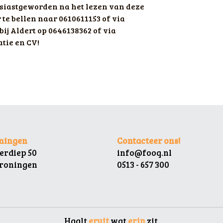
housiastgeworden na het lezen van deze 
e bellen naar 0610611153 of via 
ij Aldert op 0646138362 of via 
tie en CV!
oningen
Contacteer ons!
erdiep 50
info@fooq.nl
Groningen
0513 - 657 300
 Haalt 
eruit 
wat 
erin 
zit.