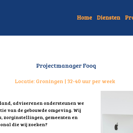
Home
Diensten
Pr
Projectmanager Fooq
Locatie: Groningen | 32-40 uur per week 
rland, adviserenen ondersteunen we 
atie van de gebouwde omgeving. Wij 
 zorginstellingen, gemeenten en 
ional die wij zoeken?