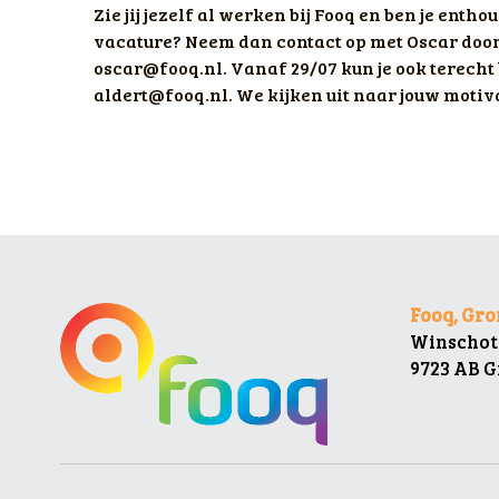
Zie jij jezelf al werken bij Fooq en ben je ent
vacature? Neem dan contact op met Oscar door t
oscar@fooq.nl. Vanaf 29/07 kun je ook terecht b
aldert@fooq.nl. We kijken uit naar jouw motiva
Fooq, Gr
Winschot
9723 AB 