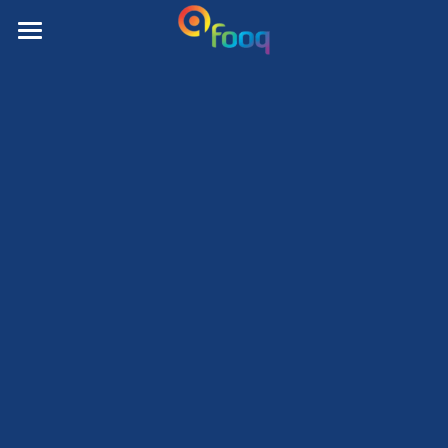
Home
Diensten
Projecten
Ons Team
Vacatures
Contact